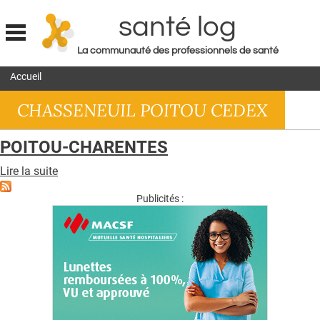
santé log
La communauté des professionnels de santé
Jump to navigation
Accueil
MON COMPTE
CHASSENEUIL POITOU CEDEX
ABONNEMENT
S'ABONNER À LA REVUE SOIN À DOMICILE
POITOU-CHARENTES
ACTUS
Lire la suite
de
POITOU-
DOSSIERS
CHARENTES
Publicités :
RÉSEAUX
E-REVUE SAD
THÉMA
L'APP