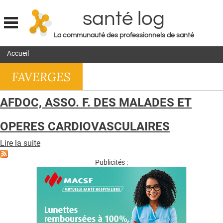
santé log
La communauté des professionnels de santé
Jump to navigation
Accueil
MON COMPTE
FAVERGES
ABONNEMENT
S'ABONNER À LA REVUE SOIN À DOMICILE
AFDOC, ASSO. F. DES MALADES ET
ACTUS
OPERES CARDIOVASCULAIRES
DOSSIERS
Lire la suite
de
RÉSEAUX
AFDOC,
ASSO.
Publicités :
E-REVUE SAD
F.
DES
THÉMA
MALADES
ET
L'APP
OPERES
CARDIOVASCULAIRES