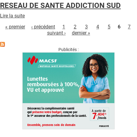
NOSO13
RESEAU DE SANTE ADDICTION SUD
Lire la suite
de
Pages
RESEAU
« premier
‹ précédent
1
2
3
4
5
6
7
DE
suivant ›
dernier »
SANTE
ADDICTION
SUD
Publicités :