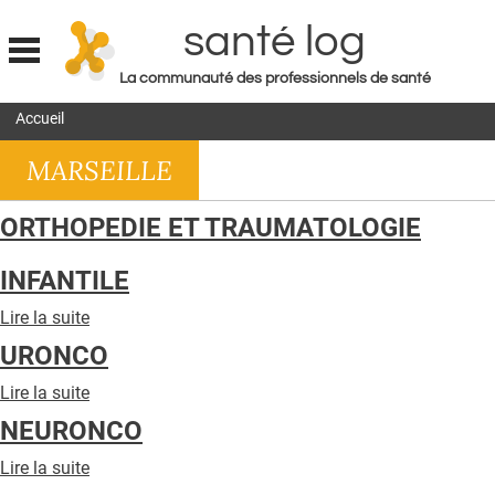
santé log
La communauté des professionnels de santé
Jump to navigation
Accueil
MON COMPTE
MARSEILLE
ABONNEMENT
S'ABONNER À LA REVUE SOIN À DOMICILE
ORTHOPEDIE ET TRAUMATOLOGIE
ACTUS
INFANTILE
DOSSIERS
Lire la suite
de
RÉSEAUX
ORTHOPEDIE
URONCO
ET
E-REVUE SAD
TRAUMATOLOGIE
Lire la suite
de
INFANTILE
URONCO
THÉMA
NEURONCO
L'APP
Lire la suite
de
NEURONCO