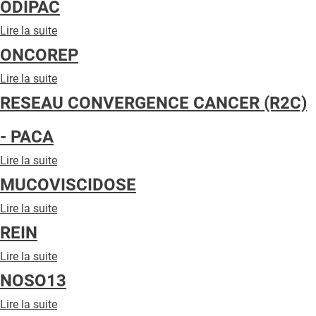
ODIPAC
QUI SOMMES-NOUS ?
Lire la suite
de
PUBLICITÉ
ODIPAC
ONCOREP
CONDITIONS GÉNÉRALES
Lire la suite
de
CONTACT
ONCOREP
RESEAU CONVERGENCE CANCER (R2C)
CRÉDITS
- PACA
Lire la suite
de
RESEAU
MUCOVISCIDOSE
CONVERGENCE
CANCER
Lire la suite
de
(R2C)
MUCOVISCIDOSE
REIN
-
PACA
Lire la suite
de
REIN
NOSO13
Lire la suite
de