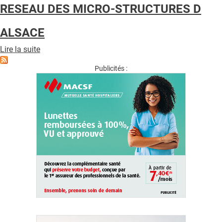
DIABETE
RESEAU DES MICRO-STRUCTURES D
67/UDA
ALSACE
Lire la suite
de
RESEAU
DES
Publicités :
MICRO-
STRUCTURES
D
ALSACE