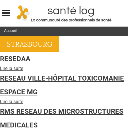
santé log
La communauté des professionnels de santé
Jump to navigation
Accueil
MON COMPTE
STRASBOURG
ABONNEMENT
S'ABONNER À LA REVUE SOIN À DOMICILE
RESEDAA
ACTUS
Lire la suite
de
RESEDAA
DOSSIERS
RESEAU VILLE-HÔPITAL TOXICOMANIE
RÉSEAUX
ESPACE MG
E-REVUE SAD
Lire la suite
de
RESEAU
THÉMA
RMS RESEAU DES MICROSTRUCTURES
VILLE-
HÔPITAL
L'APP
MEDICALES
TOXICOMANIE