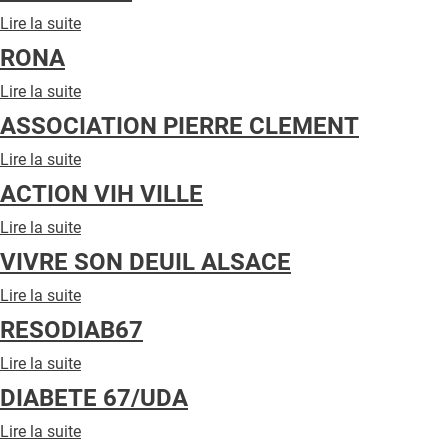
ESPACE
QUI SOMMES-NOUS ?
Lire la suite
de
MG
RMS
PUBLICITÉ
RONA
RESEAU
DES
CONDITIONS GÉNÉRALES
Lire la suite
de
MICROSTRUCTURES
RONA
ASSOCIATION PIERRE CLEMENT
MEDICALES
CONTACT
Lire la suite
de
CRÉDITS
ASSOCIATION
ACTION VIH VILLE
PIERRE
CLEMENT
Lire la suite
de
ACTION
VIVRE SON DEUIL ALSACE
VIH
VILLE
Lire la suite
de
VIVRE
RESODIAB67
SON
DEUIL
Lire la suite
de
ALSACE
RESODIAB67
DIABETE 67/UDA
Lire la suite
de