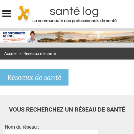
santé log
La communauté des professionnels de santé
Jump to navigation
MON COMPTE
ABONNEMENT
Accueil
>
Réseaux de santé
S'ABONNER À LA REVUE SOIN À DOMICILE
ACTUS
Réseaux de santé
DOSSIERS
RÉSEAUX
E-REVUE SAD
VOUS RECHERCHEZ UN RÉSEAU DE SANTÉ
THÉMA
L'APP
Nom du réseau :