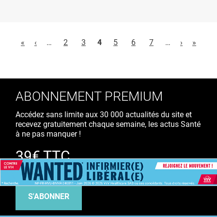
Pages
«
‹
…
2
3
4
5
6
7
…
›
»
ABONNEMENT PREMIUM
Accédez sans limite aux 30 000 actualités du site et
recevez gratuitement chaque semaine, les actus Santé
à ne pas manquer !
39€ TTC
/ an
S'ABONNER