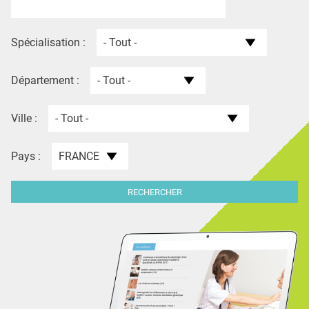
QUI SOMMES-NOUS ?
PUBLICITÉ
Spécialisation :
CONDITIONS GÉNÉRALES
Département :
CONTACT
CRÉDITS
Ville :
Pays :