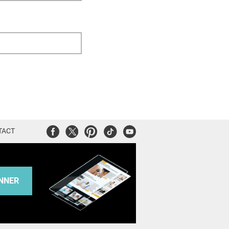
Facebook
Twitter
Pinterest
Tiktok
Youtube
TACT
NNER