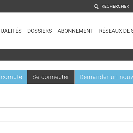
RECHERCHER
UALITÉS
DOSSIERS
ABONNEMENT
RÉSEAUX DE 
Jump to navigation
(onglet
 compte
Se connecter
Demander un nouv
actif)