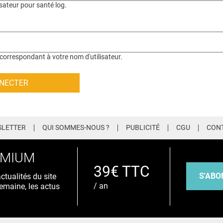
isateur pour santé log.
correspondant à votre nom d'utilisateur.
LETTER
QUI SOMMES-NOUS ?
PUBLICITÉ
CGU
CON
EMIUM
39€ TTC
S'ABO
tualités du site
/ an
emaine, les actus