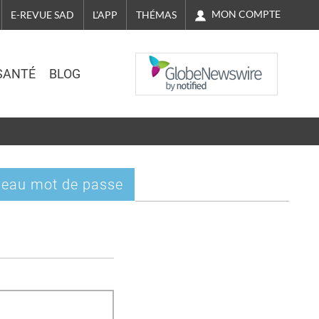
MON COMPTE
E-REVUE SAD
L'APP
THÉMAS
NASDAQ
SANTÉ
BLOG
eau mot de passe