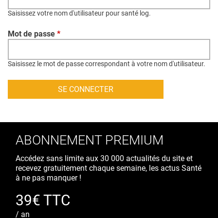
QUI SOMMES-NOUS ?
Saisissez votre nom d'utilisateur pour santé log.
PUBLICITÉ
Mot de passe
*
CONDITIONS GÉNÉRALES
CONTACT
Saisissez le mot de passe correspondant à votre nom d'utilisateur.
CRÉDITS
ABONNEMENT PREMIUM
Accédez sans limite aux 30 000 actualités du site et
recevez gratuitement chaque semaine, les actus Santé
à ne pas manquer !
39€ TTC
/ an