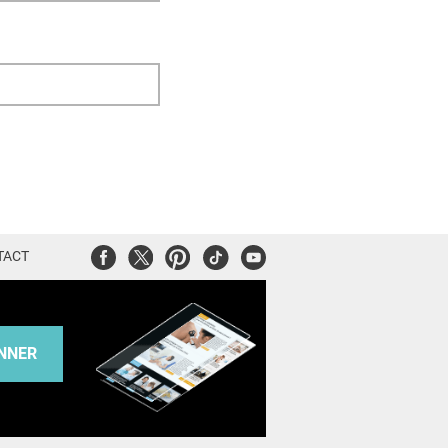
Facebook
Twitter
Pinterest
Tiktok
Youtube
TACT
NNER