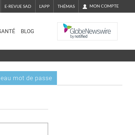
MON COMPTE
E-REVUE SAD
L'APP
THÉMAS
NASDAQ
SANTÉ
BLOG
eau mot de passe