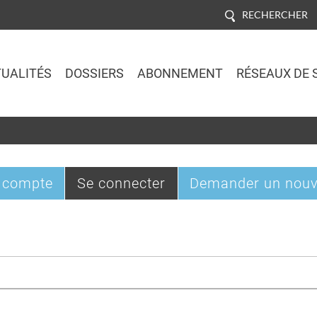
RECHERCHER
UALITÉS
DOSSIERS
ABONNEMENT
RÉSEAUX DE 
Jump to navigation
(onglet
 compte
Se connecter
Demander un nouv
actif)