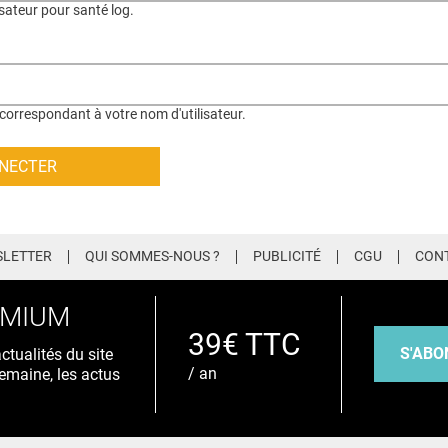
isateur pour santé log.
correspondant à votre nom d'utilisateur.
LETTER
QUI SOMMES-NOUS ?
PUBLICITÉ
CGU
CON
EMIUM
39€ TTC
S'ABO
tualités du site
/ an
emaine, les actus