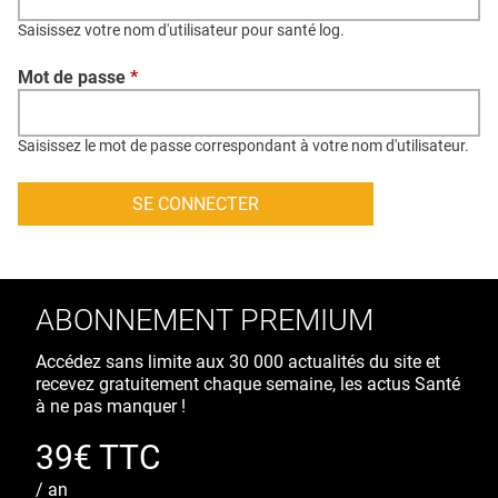
QUI SOMMES-NOUS ?
Saisissez votre nom d'utilisateur pour santé log.
PUBLICITÉ
Mot de passe
*
CONDITIONS GÉNÉRALES
CONTACT
Saisissez le mot de passe correspondant à votre nom d'utilisateur.
CRÉDITS
ABONNEMENT PREMIUM
Accédez sans limite aux 30 000 actualités du site et
recevez gratuitement chaque semaine, les actus Santé
à ne pas manquer !
39€ TTC
/ an