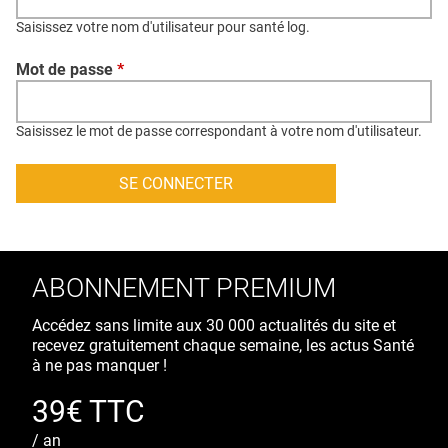
QUI SOMMES-NOUS ?
Saisissez votre nom d'utilisateur pour santé log.
PUBLICITÉ
Mot de passe
*
CONDITIONS GÉNÉRALES
CONTACT
Saisissez le mot de passe correspondant à votre nom d'utilisateur.
CRÉDITS
ABONNEMENT PREMIUM
Accédez sans limite aux 30 000 actualités du site et
recevez gratuitement chaque semaine, les actus Santé
à ne pas manquer !
39€ TTC
/ an