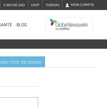
MON COMPTE
E-REVUE SAD
L'APP
THÉMAS
NASDAQ
SANTÉ
BLOG
eau mot de passe