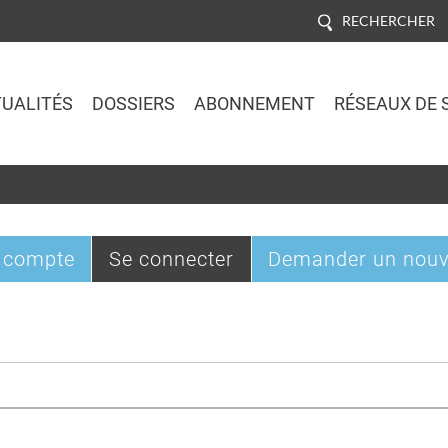
RECHERCHER
UALITÉS
DOSSIERS
ABONNEMENT
RÉSEAUX DE 
Jump to navigation
(onglet
 compte
Se connecter
Demander un nouv
actif)