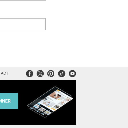
Facebook
Twitter
Pinterest
Tiktok
Youtube
TACT
NNER