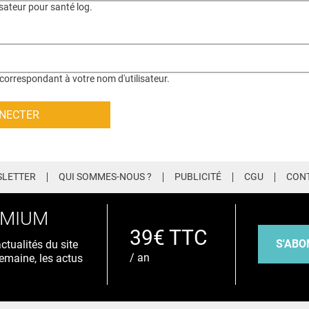
isateur pour santé log.
correspondant à votre nom d'utilisateur.
LETTER
QUI SOMMES-NOUS ?
PUBLICITÉ
CGU
CON
EMIUM
39€ TTC
S'ABO
tualités du site
/ an
emaine, les actus