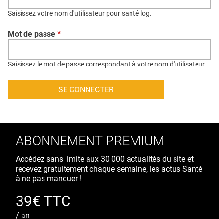
QUI SOMMES-NOUS ?
Saisissez votre nom d'utilisateur pour santé log.
PUBLICITÉ
Mot de passe
*
CONDITIONS GÉNÉRALES
CONTACT
Saisissez le mot de passe correspondant à votre nom d'utilisateur.
CRÉDITS
ABONNEMENT PREMIUM
Accédez sans limite aux 30 000 actualités du site et
recevez gratuitement chaque semaine, les actus Santé
à ne pas manquer !
39€ TTC
/ an