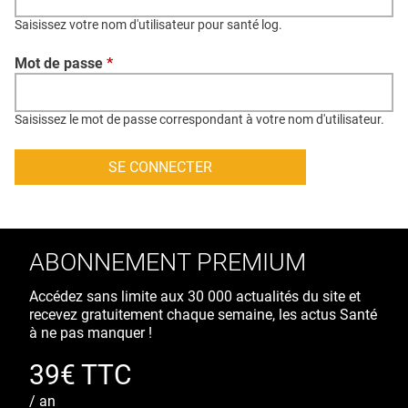
QUI SOMMES-NOUS ?
Saisissez votre nom d'utilisateur pour santé log.
PUBLICITÉ
Mot de passe
*
CONDITIONS GÉNÉRALES
CONTACT
Saisissez le mot de passe correspondant à votre nom d'utilisateur.
CRÉDITS
ABONNEMENT PREMIUM
Accédez sans limite aux 30 000 actualités du site et
recevez gratuitement chaque semaine, les actus Santé
à ne pas manquer !
39€ TTC
/ an