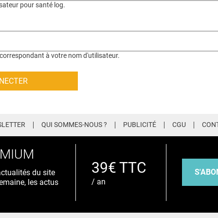
isateur pour santé log.
correspondant à votre nom d'utilisateur.
LETTER
QUI SOMMES-NOUS ?
PUBLICITÉ
CGU
CON
EMIUM
39€ TTC
S'ABO
tualités du site
/ an
emaine, les actus