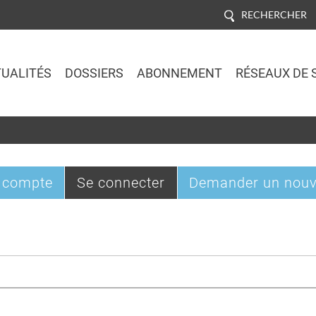
RECHERCHER
UALITÉS
DOSSIERS
ABONNEMENT
RÉSEAUX DE 
Jump to navigation
(onglet
 compte
Se connecter
Demander un nouv
actif)