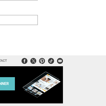
Facebook
Twitter
Pinterest
Tiktok
Youtube
TACT
NNER