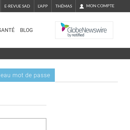
MON COMPTE
E-REVUE SAD
L'APP
THÉMAS
NASDAQ
SANTÉ
BLOG
eau mot de passe