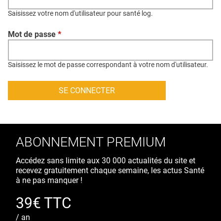
QUI SOMMES-NOUS ?
Saisissez votre nom d'utilisateur pour santé log.
PUBLICITÉ
Mot de passe
*
CONDITIONS GÉNÉRALES
CONTACT
Saisissez le mot de passe correspondant à votre nom d'utilisateur.
CRÉDITS
ABONNEMENT PREMIUM
Accédez sans limite aux 30 000 actualités du site et
recevez gratuitement chaque semaine, les actus Santé
à ne pas manquer !
39€ TTC
/ an