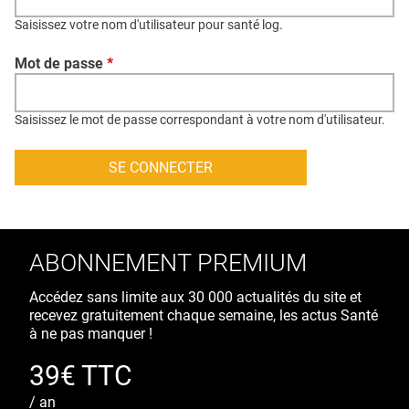
QUI SOMMES-NOUS ?
Saisissez votre nom d'utilisateur pour santé log.
PUBLICITÉ
Mot de passe
*
CONDITIONS GÉNÉRALES
CONTACT
Saisissez le mot de passe correspondant à votre nom d'utilisateur.
CRÉDITS
ABONNEMENT PREMIUM
Accédez sans limite aux 30 000 actualités du site et
recevez gratuitement chaque semaine, les actus Santé
à ne pas manquer !
39€ TTC
/ an