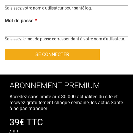
QUI SOMMES-NOUS ?
Saisissez votre nom d'utilisateur pour santé log.
PUBLICITÉ
Mot de passe
*
CONDITIONS GÉNÉRALES
CONTACT
Saisissez le mot de passe correspondant à votre nom d'utilisateur.
CRÉDITS
ABONNEMENT PREMIUM
Accédez sans limite aux 30 000 actualités du site et
recevez gratuitement chaque semaine, les actus Santé
à ne pas manquer !
39€ TTC
/ an