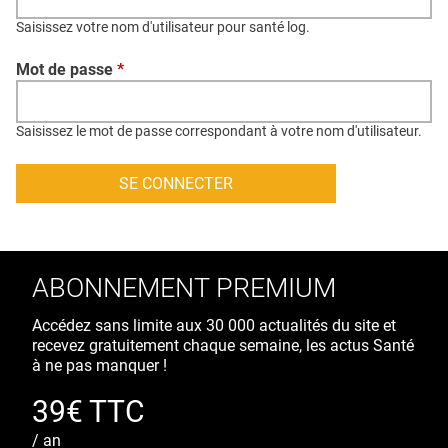
QUI SOMMES-NOUS ?
Saisissez votre nom d'utilisateur pour santé log.
PUBLICITÉ
Mot de passe
*
CONDITIONS GÉNÉRALES
CONTACT
Saisissez le mot de passe correspondant à votre nom d'utilisateur.
CRÉDITS
ABONNEMENT PREMIUM
Accédez sans limite aux 30 000 actualités du site et
recevez gratuitement chaque semaine, les actus Santé
à ne pas manquer !
39€ TTC
/ an