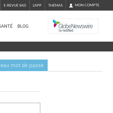
MON COMPTE
E-REVUE SAD
L'APP
THÉMAS
NASDAQ
SANTÉ
BLOG
eau mot de passe