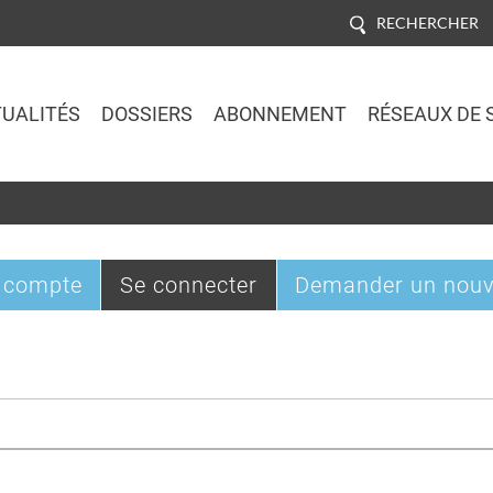
RECHERCHER
UALITÉS
DOSSIERS
ABONNEMENT
RÉSEAUX DE 
Jump to navigation
(onglet
 compte
Se connecter
Demander un nouv
actif)