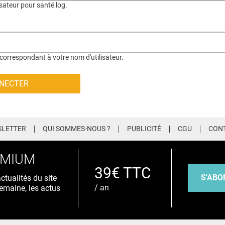
isateur pour santé log.
correspondant à votre nom d'utilisateur.
LETTER
QUI SOMMES-NOUS ?
PUBLICITÉ
CGU
CON
EMIUM
39€ TTC
S'ABO
tualités du site
/ an
emaine, les actus