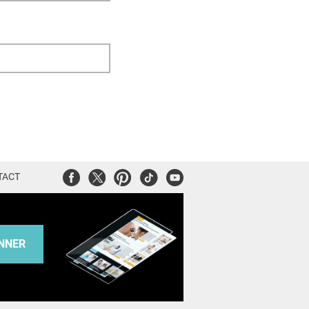
Facebook
Twitter
Pinterest
Tiktok
Youtube
TACT
NNER