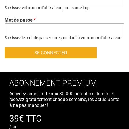
QUI SOMMES-NOUS ?
Saisissez votre nom d'utilisateur pour santé log.
PUBLICITÉ
Mot de passe
*
CONDITIONS GÉNÉRALES
CONTACT
Saisissez le mot de passe correspondant à votre nom d'utilisateur.
CRÉDITS
ABONNEMENT PREMIUM
Accédez sans limite aux 30 000 actualités du site et
recevez gratuitement chaque semaine, les actus Santé
à ne pas manquer !
39€ TTC
/ an