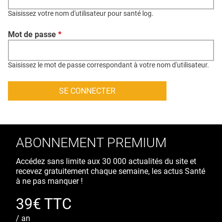
QUI SOMMES-NOUS ?
Saisissez votre nom d'utilisateur pour santé log.
PUBLICITÉ
Mot de passe
*
CONDITIONS GÉNÉRALES
CONTACT
Saisissez le mot de passe correspondant à votre nom d'utilisateur.
CRÉDITS
ABONNEMENT PREMIUM
Accédez sans limite aux 30 000 actualités du site et
recevez gratuitement chaque semaine, les actus Santé
à ne pas manquer !
39€ TTC
/ an