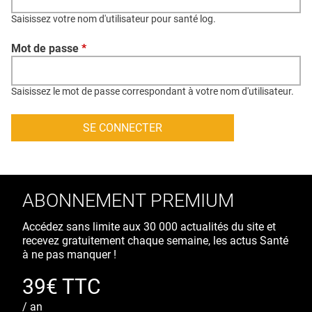
QUI SOMMES-NOUS ?
Saisissez votre nom d'utilisateur pour santé log.
PUBLICITÉ
Mot de passe
*
CONDITIONS GÉNÉRALES
CONTACT
Saisissez le mot de passe correspondant à votre nom d'utilisateur.
CRÉDITS
ABONNEMENT PREMIUM
Accédez sans limite aux 30 000 actualités du site et
recevez gratuitement chaque semaine, les actus Santé
à ne pas manquer !
39€ TTC
/ an