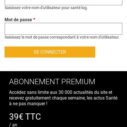
QUI SOMMES-NOUS ?
Saisissez votre nom d'utilisateur pour santé log.
PUBLICITÉ
Mot de passe
*
CONDITIONS GÉNÉRALES
CONTACT
Saisissez le mot de passe correspondant à votre nom d'utilisateur.
CRÉDITS
ABONNEMENT PREMIUM
Accédez sans limite aux 30 000 actualités du site et
recevez gratuitement chaque semaine, les actus Santé
à ne pas manquer !
39€ TTC
/ an