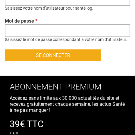
QUI SOMMES-NOUS ?
Saisissez votre nom d'utilisateur pour santé log.
PUBLICITÉ
Mot de passe
*
CONDITIONS GÉNÉRALES
CONTACT
Saisissez le mot de passe correspondant à votre nom d'utilisateur.
CRÉDITS
ABONNEMENT PREMIUM
Accédez sans limite aux 30 000 actualités du site et
recevez gratuitement chaque semaine, les actus Santé
à ne pas manquer !
39€ TTC
/ an