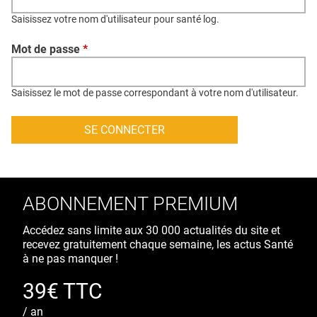
QUI SOMMES-NOUS ?
Saisissez votre nom d'utilisateur pour santé log.
PUBLICITÉ
Mot de passe
*
CONDITIONS GÉNÉRALES
CONTACT
Saisissez le mot de passe correspondant à votre nom d'utilisateur.
CRÉDITS
ABONNEMENT PREMIUM
Accédez sans limite aux 30 000 actualités du site et
recevez gratuitement chaque semaine, les actus Santé
à ne pas manquer !
39€ TTC
/ an