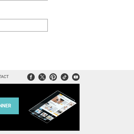
Facebook
Twitter
Pinterest
Tiktok
Youtube
TACT
NNER