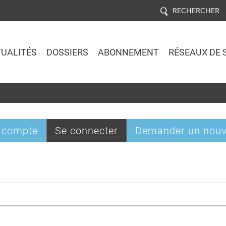
RECHERCHER
UALITÉS
DOSSIERS
ABONNEMENT
RÉSEAUX DE 
Jump to navigation
(onglet
 compte
Se connecter
Demander un nouv
actif)