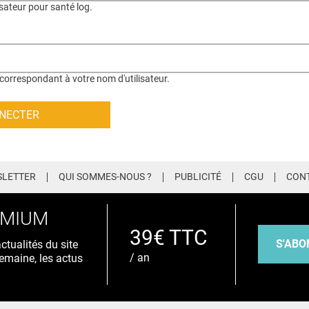
isateur pour santé log.
correspondant à votre nom d'utilisateur.
LETTER
QUI SOMMES-NOUS ?
PUBLICITÉ
CGU
CON
EMIUM
39€ TTC
S'ABO
tualités du site
/ an
emaine, les actus