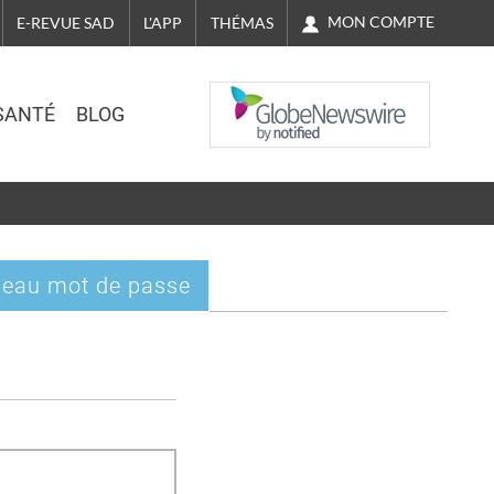
MON COMPTE
E-REVUE SAD
L'APP
THÉMAS
NASDAQ
SANTÉ
BLOG
eau mot de passe