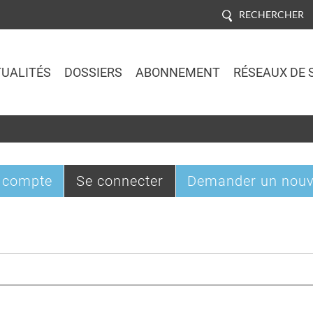
RECHERCHER
UALITÉS
DOSSIERS
ABONNEMENT
RÉSEAUX DE 
Jump to navigation
(onglet
 compte
Se connecter
Demander un nouv
actif)