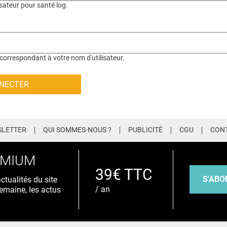
isateur pour santé log.
correspondant à votre nom d'utilisateur.
LETTER
QUI SOMMES-NOUS ?
PUBLICITÉ
CGU
CON
EMIUM
39€ TTC
S'ABO
tualités du site
/ an
emaine, les actus