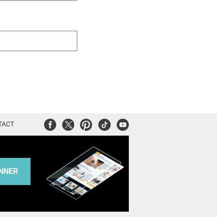
Facebook
Twitter
Pinterest
Tiktok
Youtube
TACT
NNER