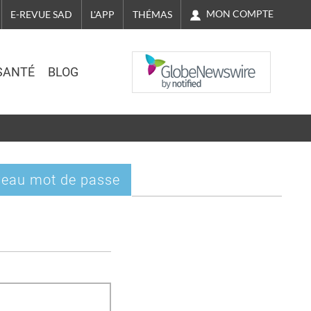
MON COMPTE
E-REVUE SAD
L'APP
THÉMAS
NASDAQ
SANTÉ
BLOG
eau mot de passe