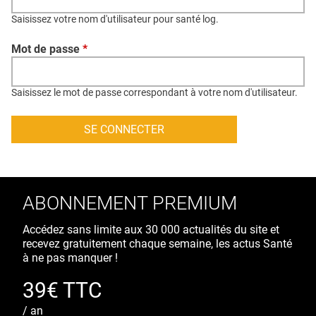
QUI SOMMES-NOUS ?
Saisissez votre nom d'utilisateur pour santé log.
PUBLICITÉ
Mot de passe
*
CONDITIONS GÉNÉRALES
CONTACT
Saisissez le mot de passe correspondant à votre nom d'utilisateur.
CRÉDITS
ABONNEMENT PREMIUM
Accédez sans limite aux 30 000 actualités du site et
recevez gratuitement chaque semaine, les actus Santé
à ne pas manquer !
39€ TTC
/ an