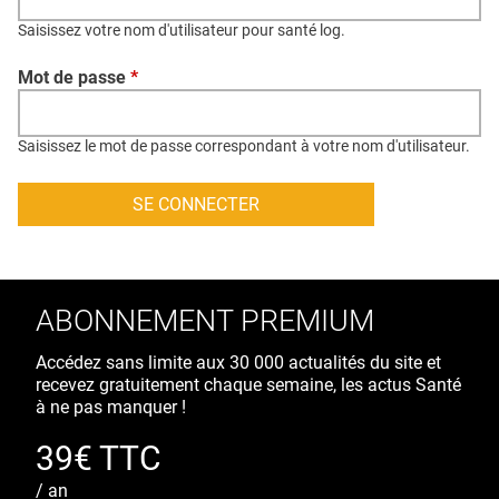
QUI SOMMES-NOUS ?
Saisissez votre nom d'utilisateur pour santé log.
PUBLICITÉ
Mot de passe
*
CONDITIONS GÉNÉRALES
CONTACT
Saisissez le mot de passe correspondant à votre nom d'utilisateur.
CRÉDITS
ABONNEMENT PREMIUM
Accédez sans limite aux 30 000 actualités du site et
recevez gratuitement chaque semaine, les actus Santé
à ne pas manquer !
39€ TTC
/ an