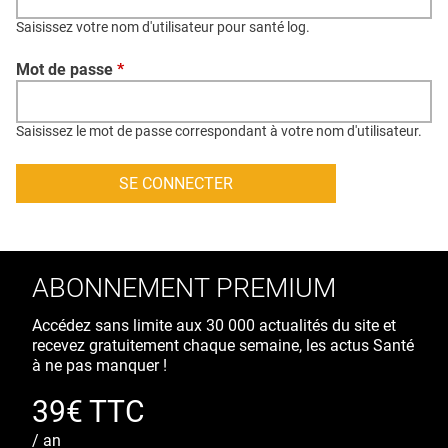
QUI SOMMES-NOUS ?
Saisissez votre nom d'utilisateur pour santé log.
PUBLICITÉ
Mot de passe
*
CONDITIONS GÉNÉRALES
CONTACT
Saisissez le mot de passe correspondant à votre nom d'utilisateur.
CRÉDITS
ABONNEMENT PREMIUM
Accédez sans limite aux 30 000 actualités du site et
recevez gratuitement chaque semaine, les actus Santé
à ne pas manquer !
39€ TTC
/ an