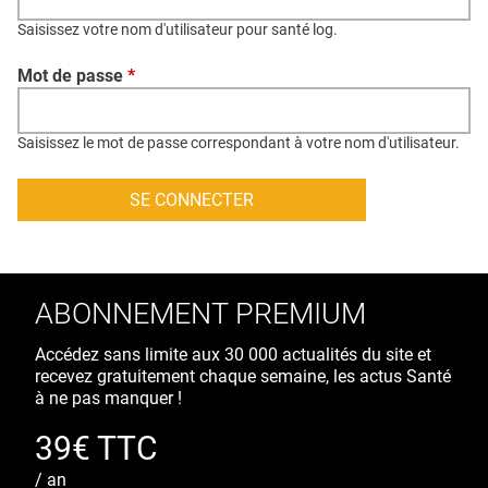
QUI SOMMES-NOUS ?
Saisissez votre nom d'utilisateur pour santé log.
PUBLICITÉ
Mot de passe
*
CONDITIONS GÉNÉRALES
CONTACT
Saisissez le mot de passe correspondant à votre nom d'utilisateur.
CRÉDITS
ABONNEMENT PREMIUM
Accédez sans limite aux 30 000 actualités du site et
recevez gratuitement chaque semaine, les actus Santé
à ne pas manquer !
39€ TTC
/ an