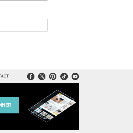
Facebook
Twitter
Pinterest
Tiktok
Youtube
TACT
NNER