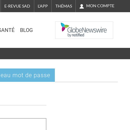
MON COMPTE
E-REVUE SAD
L'APP
THÉMAS
NASDAQ
SANTÉ
BLOG
eau mot de passe