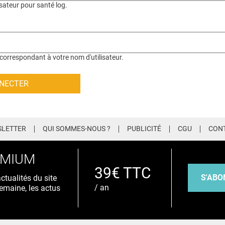
isateur pour santé log.
correspondant à votre nom d'utilisateur.
LETTER
QUI SOMMES-NOUS ?
PUBLICITÉ
CGU
CON
EMIUM
39€ TTC
S'ABO
tualités du site
/ an
emaine, les actus