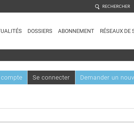
RECHERCHER
UALITÉS
DOSSIERS
ABONNEMENT
RÉSEAUX DE 
Jump to navigation
(onglet
 compte
Se connecter
Demander un nouv
actif)