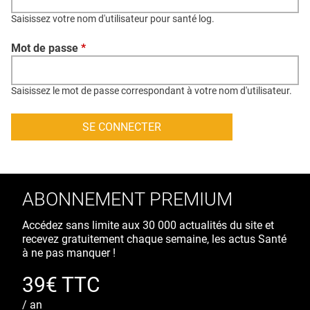
QUI SOMMES-NOUS ?
Saisissez votre nom d'utilisateur pour santé log.
PUBLICITÉ
Mot de passe
*
CONDITIONS GÉNÉRALES
CONTACT
Saisissez le mot de passe correspondant à votre nom d'utilisateur.
CRÉDITS
ABONNEMENT PREMIUM
Accédez sans limite aux 30 000 actualités du site et
recevez gratuitement chaque semaine, les actus Santé
à ne pas manquer !
39€ TTC
/ an