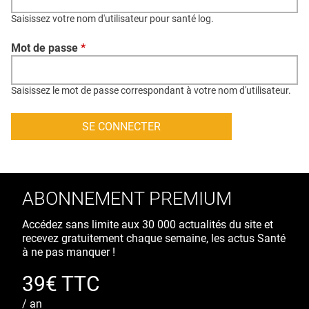
QUI SOMMES-NOUS ?
Saisissez votre nom d'utilisateur pour santé log.
PUBLICITÉ
Mot de passe
*
CONDITIONS GÉNÉRALES
CONTACT
Saisissez le mot de passe correspondant à votre nom d'utilisateur.
CRÉDITS
ABONNEMENT PREMIUM
Accédez sans limite aux 30 000 actualités du site et
recevez gratuitement chaque semaine, les actus Santé
à ne pas manquer !
39€ TTC
/ an