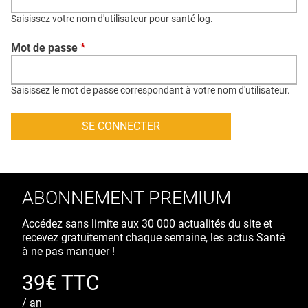
QUI SOMMES-NOUS ?
Saisissez votre nom d'utilisateur pour santé log.
PUBLICITÉ
Mot de passe
*
CONDITIONS GÉNÉRALES
CONTACT
Saisissez le mot de passe correspondant à votre nom d'utilisateur.
CRÉDITS
ABONNEMENT PREMIUM
Accédez sans limite aux 30 000 actualités du site et
recevez gratuitement chaque semaine, les actus Santé
à ne pas manquer !
39€ TTC
/ an