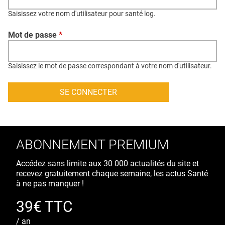
QUI SOMMES-NOUS ?
Saisissez votre nom d'utilisateur pour santé log.
PUBLICITÉ
Mot de passe
*
CONDITIONS GÉNÉRALES
CONTACT
Saisissez le mot de passe correspondant à votre nom d'utilisateur.
CRÉDITS
ABONNEMENT PREMIUM
Accédez sans limite aux 30 000 actualités du site et
recevez gratuitement chaque semaine, les actus Santé
à ne pas manquer !
39€ TTC
/ an