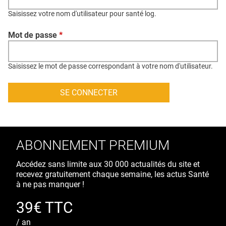
QUI SOMMES-NOUS ?
Saisissez votre nom d'utilisateur pour santé log.
PUBLICITÉ
Mot de passe
*
CONDITIONS GÉNÉRALES
CONTACT
Saisissez le mot de passe correspondant à votre nom d'utilisateur.
CRÉDITS
ABONNEMENT PREMIUM
Accédez sans limite aux 30 000 actualités du site et
recevez gratuitement chaque semaine, les actus Santé
à ne pas manquer !
39€ TTC
/ an