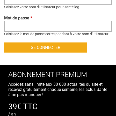
QUI SOMMES-NOUS ?
Saisissez votre nom d'utilisateur pour santé log.
PUBLICITÉ
Mot de passe
*
CONDITIONS GÉNÉRALES
CONTACT
Saisissez le mot de passe correspondant à votre nom d'utilisateur.
CRÉDITS
ABONNEMENT PREMIUM
Accédez sans limite aux 30 000 actualités du site et
recevez gratuitement chaque semaine, les actus Santé
à ne pas manquer !
39€ TTC
/ an