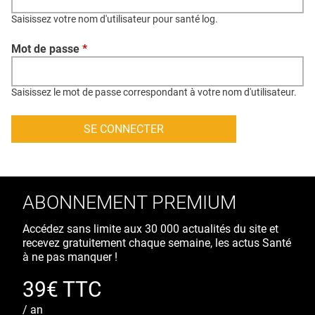
QUI SOMMES-NOUS ?
Saisissez votre nom d'utilisateur pour santé log.
PUBLICITÉ
Mot de passe
*
CONDITIONS GÉNÉRALES
CONTACT
Saisissez le mot de passe correspondant à votre nom d'utilisateur.
CRÉDITS
ABONNEMENT PREMIUM
Accédez sans limite aux 30 000 actualités du site et
recevez gratuitement chaque semaine, les actus Santé
à ne pas manquer !
39€ TTC
/ an