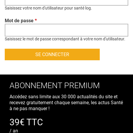
QUI SOMMES-NOUS ?
Saisissez votre nom d'utilisateur pour santé log.
PUBLICITÉ
Mot de passe
*
CONDITIONS GÉNÉRALES
CONTACT
Saisissez le mot de passe correspondant à votre nom d'utilisateur.
CRÉDITS
ABONNEMENT PREMIUM
Accédez sans limite aux 30 000 actualités du site et
recevez gratuitement chaque semaine, les actus Santé
à ne pas manquer !
39€ TTC
/ an