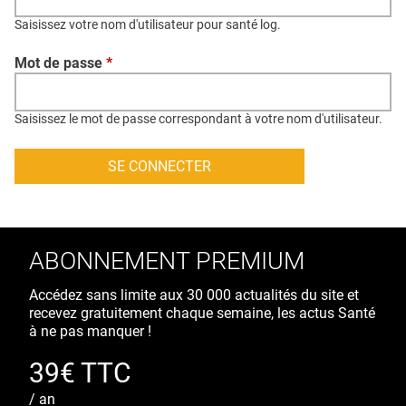
QUI SOMMES-NOUS ?
Saisissez votre nom d'utilisateur pour santé log.
PUBLICITÉ
Mot de passe
*
CONDITIONS GÉNÉRALES
CONTACT
Saisissez le mot de passe correspondant à votre nom d'utilisateur.
CRÉDITS
ABONNEMENT PREMIUM
Accédez sans limite aux 30 000 actualités du site et
recevez gratuitement chaque semaine, les actus Santé
à ne pas manquer !
39€ TTC
/ an