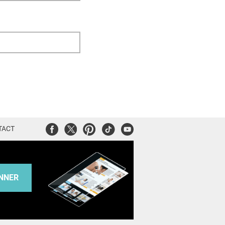
Facebook
Twitter
Pinterest
Tiktok
Youtube
TACT
NNER