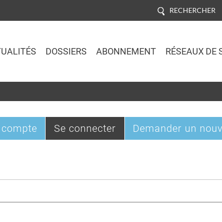
RECHERCHER
UALITÉS
DOSSIERS
ABONNEMENT
RÉSEAUX DE 
Jump to navigation
(onglet
 compte
Se connecter
Demander un nouv
actif)