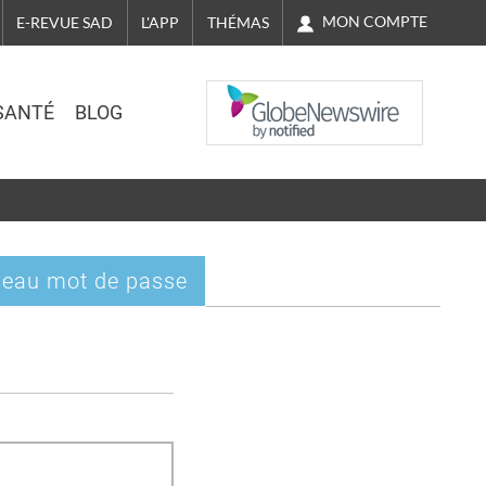
MON COMPTE
E-REVUE SAD
L'APP
THÉMAS
NASDAQ
SANTÉ
BLOG
eau mot de passe