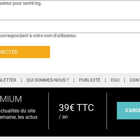
isateur pour santé log.
correspondant à votre nom d'utilisateur.
LETTER
QUI SOMMES-NOUS ?
PUBLICITÉ
CGU
CON
EMIUM
39€ TTC
S'ABO
tualités du site
/ an
emaine, les actus