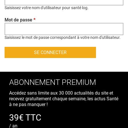
QUI SOMMES-NOUS ?
Saisissez votre nom d'utilisateur pour santé log.
PUBLICITÉ
Mot de passe
*
CONDITIONS GÉNÉRALES
CONTACT
Saisissez le mot de passe correspondant à votre nom d'utilisateur.
CRÉDITS
ABONNEMENT PREMIUM
Accédez sans limite aux 30 000 actualités du site et
recevez gratuitement chaque semaine, les actus Santé
à ne pas manquer !
39€ TTC
/ an