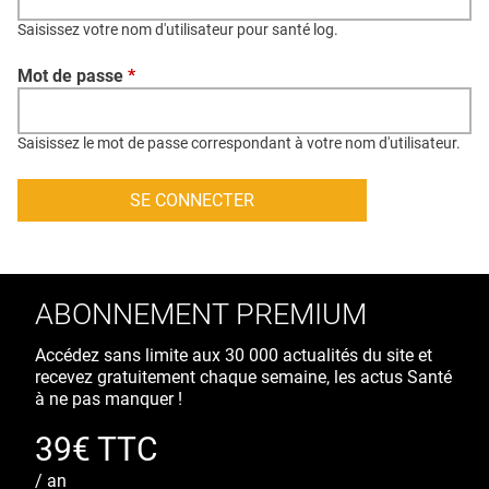
QUI SOMMES-NOUS ?
Saisissez votre nom d'utilisateur pour santé log.
PUBLICITÉ
Mot de passe
*
CONDITIONS GÉNÉRALES
CONTACT
Saisissez le mot de passe correspondant à votre nom d'utilisateur.
CRÉDITS
ABONNEMENT PREMIUM
Accédez sans limite aux 30 000 actualités du site et
recevez gratuitement chaque semaine, les actus Santé
à ne pas manquer !
39€ TTC
/ an