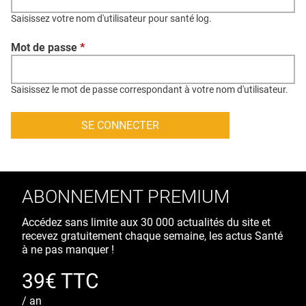
QUI SOMMES-NOUS ?
Saisissez votre nom d'utilisateur pour santé log.
PUBLICITÉ
Mot de passe
*
CONDITIONS GÉNÉRALES
CONTACT
Saisissez le mot de passe correspondant à votre nom d'utilisateur.
CRÉDITS
ABONNEMENT PREMIUM
Accédez sans limite aux 30 000 actualités du site et
recevez gratuitement chaque semaine, les actus Santé
à ne pas manquer !
39€ TTC
/ an