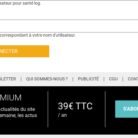
isateur pour santé log.
correspondant à votre nom d'utilisateur.
LETTER
QUI SOMMES-NOUS ?
PUBLICITÉ
CGU
CON
EMIUM
39€ TTC
S'ABO
tualités du site
/ an
emaine, les actus