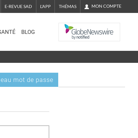
MON COMPTE
E-REVUE SAD
L'APP
THÉMAS
NASDAQ
SANTÉ
BLOG
eau mot de passe