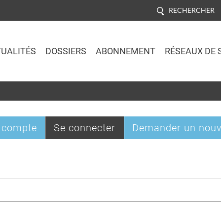
RECHERCHER
UALITÉS
DOSSIERS
ABONNEMENT
RÉSEAUX DE 
Jump to navigation
(onglet
 compte
Se connecter
Demander un nouv
actif)