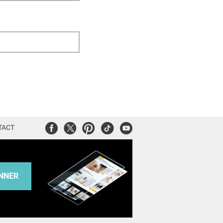
Facebook
Twitter
Pinterest
Tiktok
Youtube
TACT
NNER