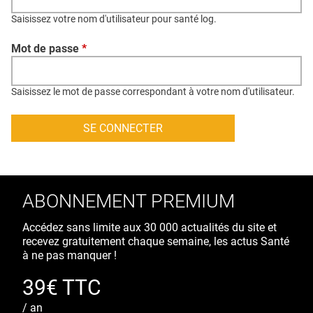
QUI SOMMES-NOUS ?
Saisissez votre nom d'utilisateur pour santé log.
PUBLICITÉ
Mot de passe
*
CONDITIONS GÉNÉRALES
CONTACT
Saisissez le mot de passe correspondant à votre nom d'utilisateur.
CRÉDITS
ABONNEMENT PREMIUM
Accédez sans limite aux 30 000 actualités du site et
recevez gratuitement chaque semaine, les actus Santé
à ne pas manquer !
39€ TTC
/ an