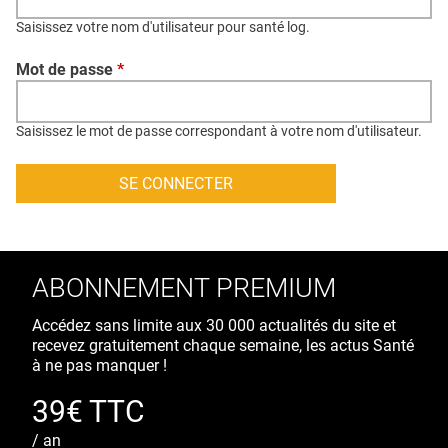
QUI SOMMES-NOUS ?
Saisissez votre nom d'utilisateur pour santé log.
PUBLICITÉ
Mot de passe
*
CONDITIONS GÉNÉRALES
CONTACT
Saisissez le mot de passe correspondant à votre nom d'utilisateur.
CRÉDITS
ABONNEMENT PREMIUM
Accédez sans limite aux 30 000 actualités du site et
recevez gratuitement chaque semaine, les actus Santé
à ne pas manquer !
39€ TTC
/ an