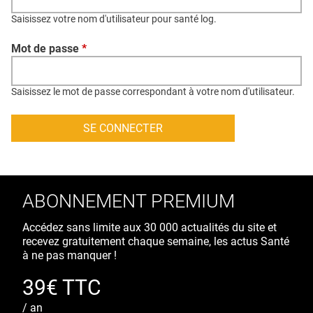
QUI SOMMES-NOUS ?
Saisissez votre nom d'utilisateur pour santé log.
PUBLICITÉ
Mot de passe
*
CONDITIONS GÉNÉRALES
CONTACT
Saisissez le mot de passe correspondant à votre nom d'utilisateur.
CRÉDITS
ABONNEMENT PREMIUM
Accédez sans limite aux 30 000 actualités du site et
recevez gratuitement chaque semaine, les actus Santé
à ne pas manquer !
39€ TTC
/ an