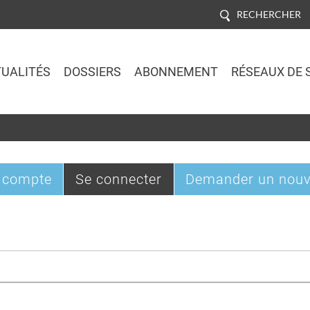
RECHERCHER
UALITÉS
DOSSIERS
ABONNEMENT
RÉSEAUX DE 
Jump to navigation
(onglet
 compte
Se connecter
Demander un nouv
actif)