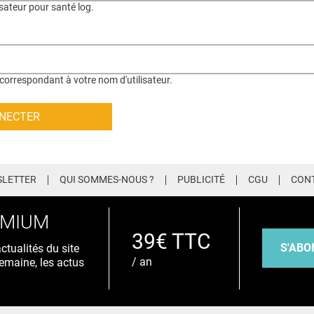
isateur pour santé log.
correspondant à votre nom d'utilisateur.
LETTER
QUI SOMMES-NOUS ?
PUBLICITÉ
CGU
CON
EMIUM
39€ TTC
S'ABO
tualités du site
/ an
emaine, les actus