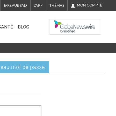
MON COMPTE
E-REVUE SAD
L'APP
THÉMAS
NASDAQ
SANTÉ
BLOG
eau mot de passe