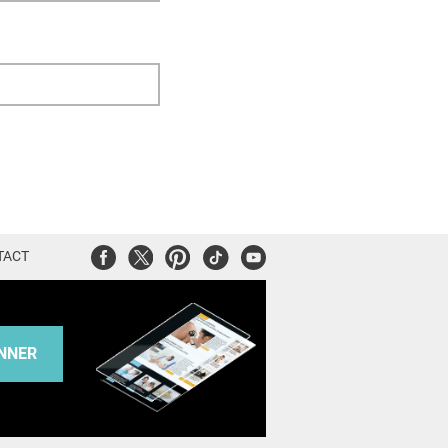
Facebook
Twitter
Pinterest
Tiktok
Youtube
TACT
NNER